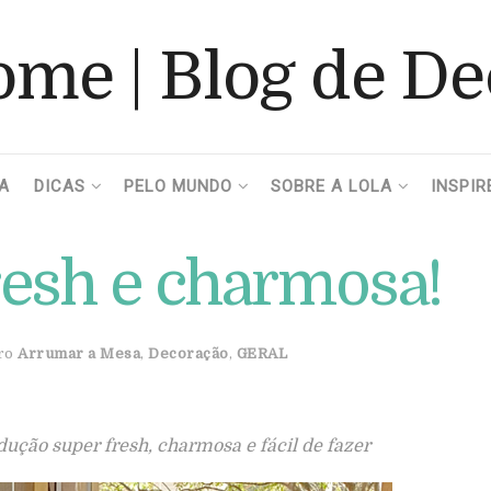
A
DICAS
PELO MUNDO
SOBRE A LOLA
INSPIR
resh e charmosa!
ro
Arrumar a Mesa
,
Decoração
,
GERAL
ução super fresh, charmosa e fácil de fazer