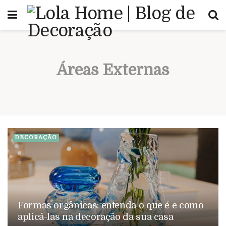
Áreas Externas
DECORAÇÃO
Formas orgânicas: entenda o que é e como
aplicá-las na decoração da sua casa