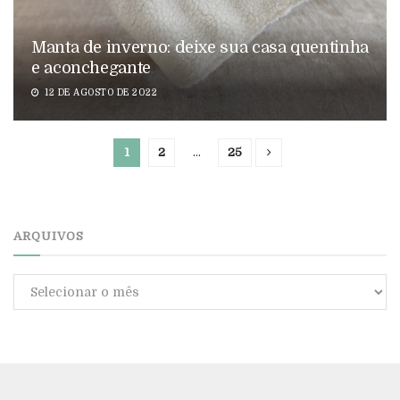
Manta de inverno: deixe sua casa quentinha
e aconchegante
12 DE AGOSTO DE 2022
1
2
…
25
ARQUIVOS
Arquivos