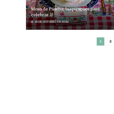
Mesa de Páscoa: Inspirações para
celebrar 🐰
18 DE OUTUBRO DE 2022
1
2