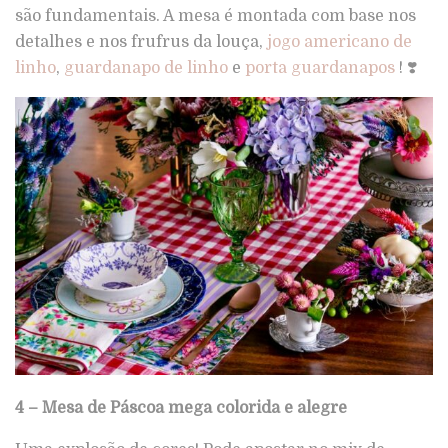
são fundamentais. A mesa é montada com base nos
detalhes e nos frufrus da louça,
jogo americano de
linho
,
guardanapo de linho
e
porta guardanapos
! ❣️
4 – Mesa de Páscoa mega colorida e alegre