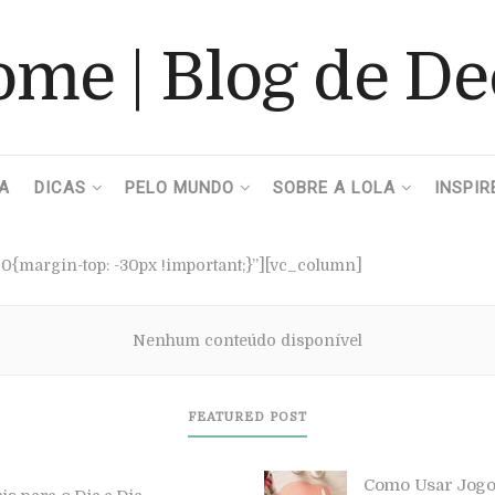
A
DICAS
PELO MUNDO
SOBRE A LOLA
INSPIR
{margin-top: -30px !important;}”][vc_column]
Nenhum conteúdo disponível
FEATURED POST
 uma Mesa Linda e