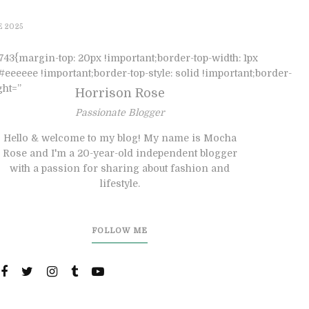
ilidade e Estilo para Todos os Ambientes
E 2025
3{margin-top: 20px !important;border-top-width: 1px
eeeeee !important;border-top-style: solid !important;border-
ight=”30px”][/vc_column][/vc_row]
Horrison Rose
Passionate Blogger
Hello & welcome to my blog! My name is Mocha
Rose and I'm a 20-year-old independent blogger
with a passion for sharing about fashion and
lifestyle.
FOLLOW ME