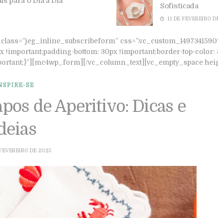
Bandejas: Versat
19 DE FEVEREIRO D
lass=”jeg_inline_subscribeform” css=”.vc_custom_149734159074
x !important;padding-bottom: 30px !important;border-top-color: #
!important;}”][mc4wp_form][/vc_column_text][vc_empty_space he
NSPIRE-SE
os de Aperitivo: Dicas e
deias
 FEVEREIRO DE 2025