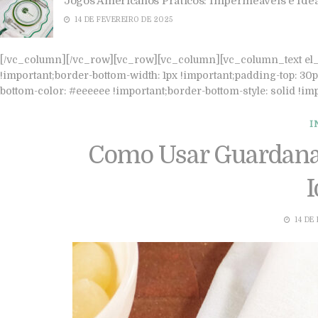
Sofisticada
11 DE FEVEREIRO DE 2025
[/vc_column][/vc_row][vc_row][vc_column][vc_column_text el_c
!important;border-bottom-width: 1px !important;padding-top: 30p
bottom-color: #eeeeee !important;border-bottom-style: solid 
I
Como Usar Guardanap
I
14 DE