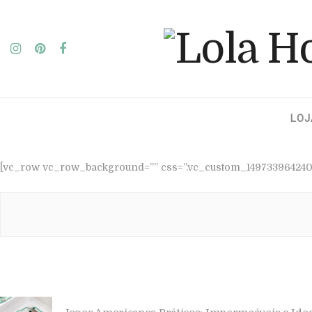
LOJ
[vc_row vc_row_background=”” css=”.vc_custom_1497339642400
Como Usar Jogo Americano Redondo: Dicas para