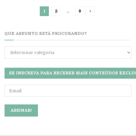
1
2
…
8
QUE ASSUNTO ESTÁ PROCURANDO?
Que
assunto
está
procurando?
SE INSCREVA PARA RECEBER MAIS CONTEÚDOS EXCLU