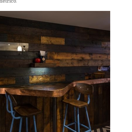
métrico
.