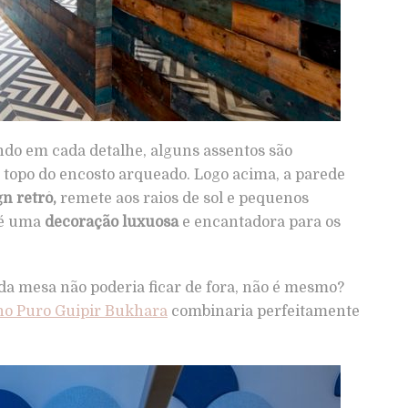
ndo em cada detalhe, alguns assentos são
topo do encosto arqueado. Logo acima, a parede
n retrô,
remete aos raios de sol e pequenos
 é uma
decoração luxuosa
e encantadora para os
 da mesa não poderia ficar de fora, não é mesmo?
o Puro Guipir Bukhara
combinaria perfeitamente