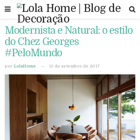
Modernista e Natural: o estilo
do Chez Georges
#PeloMundo
por
LolaHome
15 de setembro de 2017