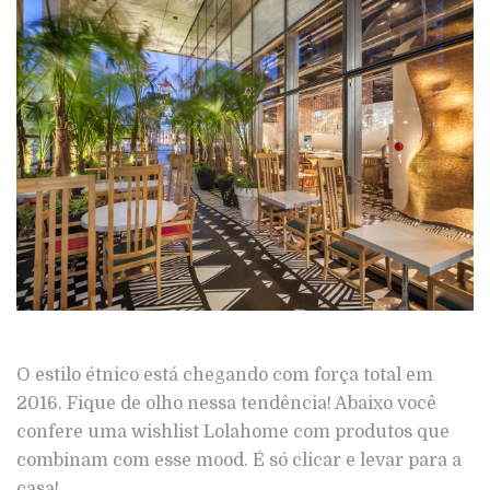
O estilo étnico está chegando com força total em
2016. Fique de olho nessa tendência! Abaixo você
confere uma wishlist Lolahome com produtos que
combinam com esse mood. É só clicar e levar para a
casa!