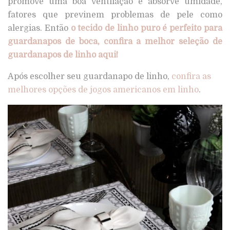
promove uma boa ventilação e absorve umidade,
fatores que previnem problemas de pele como
alergias. Então
o tecido de linho puro é perfeito para
guardanapos de boca, confira a melhor seleção de
guardanapos de linho aqui!
Após escolher seu guardanapo de linho,
confira as
melhores opções de jogos americanos em linho
.