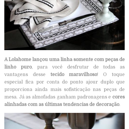
A Lolahome lançou uma linha somente com peças de
linho puro
, para você desfrutar de todas as
vantagens desse
tecido maravilhoso
! O toque
especial fica por conta do ponto ajour duplo que
proporciona ainda mais sofisticação nas peças de
mesa. Já as almofadas ganham padronagens e
cores
alinhadas com as últimas tendências de decoração
.