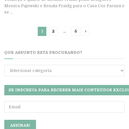
Monica Pajewski e Renata Fraidg para o Casa Cor Paraná e
se ...
1
2
…
5
QUE ASSUNTO ESTÁ PROCURANDO?
Que
assunto
está
procurando?
SE INSCREVA PARA RECEBER MAIS CONTEÚDOS EXCLU