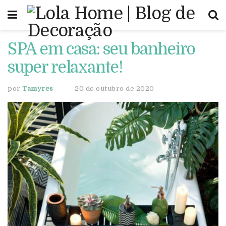
SPA em casa: seu banheiro
super relaxante!
por
Tamyres
20 de outubro de 2020