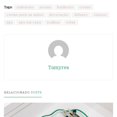
Tags:
ambiente
aroma
banheiro
creme
creme para as mãos
decoração
difusor
relaxar
spa
spa em casa
toalhas
velas
Tamyres
RELACIONADO
POSTS