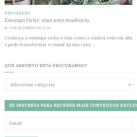
DECORAÇÃO
Estampa Vichy: uma nova tendência
6 DE DEZEMBRO DE 2022
Conheça a estampa vichy e veja como o xadrez está em alta
e pode transformar o visual da sua casa ...
QUE ASSUNTO ESTÁ PROCURANDO?
Que
assunto
está
procurando?
SE INSCREVA PARA RECEBER MAIS CONTEÚDOS EXCLU