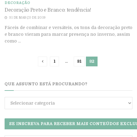
DECORAÇÃO
Decoração Preto e Branco: tendência!
31 DE MARÇO DE 2019
Fáceis de combinar e versáteis, os tons da decoração preto
e branco vieram para marcar presença no inverno, assim
como ...
1
…
31
32
QUE ASSUNTO ESTÁ PROCURANDO?
Que
assunto
está
procurando?
SE INSCREVA PARA RECEBER MAIS CONTEÚDOS EXCLU